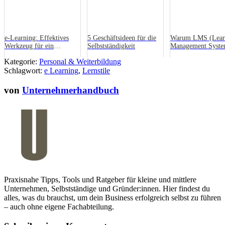
e-Learning: Effektives
5 Geschäftsideen für die
Warum LMS (Lear
Werkzeug für ein
Selbstständigkeit
Management Syste
modernes Marketing und
Zahlen, Daten, Fak
Kategorie:
Personal & Weiterbildung
Employer Branding
Schlagwort:
e Learning
,
Lernstile
von
Unternehmerhandbuch
Praxisnahe Tipps, Tools und Ratgeber für kleine und mittlere
Unternehmen, Selbstständige und Gründer:innen. Hier findest du
alles, was du brauchst, um dein Business erfolgreich selbst zu führen
– auch ohne eigene Fachabteilung.