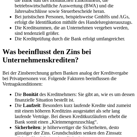
die Bank statt des monatlichen Einkommens, die
betriebswirtschaftliche Auswertung (BWA) und die
Jahresabschlüsse sowie Steuerbescheide heran.
Bei juristischen Personen, beispielsweise GmbHs und AGs,
erfolgt die Identifikation mithilfe des Handelsregisterauszugs.
Die Kreditsummen, die an Unternehmen vergeben werden,
sind tendenziell größer.
Die Kreditprüfung durch die Bank erfolgt umfangreicher.
Was beeinflusst den Zins bei
Unternehmenskrediten?
Bei der Zinsberechnung gehen Banken analog der Kreditvergabe
bei Privatpersonen vor. Folgende Faktoren beeinflussen die
Vertragskonditionen:
Die
Bonität
des Kreditnehmers: Sie gibt an, wie es um dessen
finanzielle Situation bestellt ist.
Die
Laufzeit
: Besonders kurz laufende Kredite sind zumeist
mit einem höheren Kreditzins ausgestattet als sehr lang
laufende Verträge. Bei diesen Kreditkurzläufern erhebt die
Bank somit einen „Kleinmengenzuschlag“.
Sicherheiten
: je höherwertiger die Sicherheiten, desto
günstiger der Zins. Grundschulden senken den Zinssatz