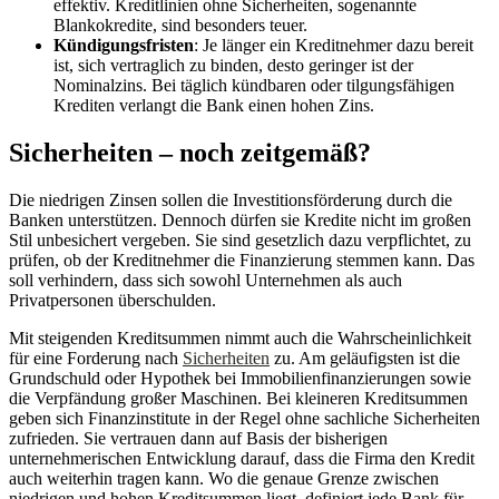
effektiv. Kreditlinien ohne Sicherheiten, sogenannte
Blankokredite, sind besonders teuer.
Kündigungsfristen
: Je länger ein Kreditnehmer dazu bereit
ist, sich vertraglich zu binden, desto geringer ist der
Nominalzins. Bei täglich kündbaren oder tilgungsfähigen
Krediten verlangt die Bank einen hohen Zins.
Sicherheiten – noch zeitgemäß?
Die niedrigen Zinsen sollen die Investitionsförderung durch die
Banken unterstützen. Dennoch dürfen sie Kredite nicht im großen
Stil unbesichert vergeben. Sie sind gesetzlich dazu verpflichtet, zu
prüfen, ob der Kreditnehmer die Finanzierung stemmen kann. Das
soll verhindern, dass sich sowohl Unternehmen als auch
Privatpersonen überschulden.
Mit steigenden Kreditsummen nimmt auch die Wahrscheinlichkeit
für eine Forderung nach
Sicherheiten
zu. Am geläufigsten ist die
Grundschuld oder Hypothek bei Immobilienfinanzierungen sowie
die Verpfändung großer Maschinen. Bei kleineren Kreditsummen
geben sich Finanzinstitute in der Regel ohne sachliche Sicherheiten
zufrieden. Sie vertrauen dann auf Basis der bisherigen
unternehmerischen Entwicklung darauf, dass die Firma den Kredit
auch weiterhin tragen kann. Wo die genaue Grenze zwischen
niedrigen und hohen Kreditsummen liegt, definiert jede Bank für