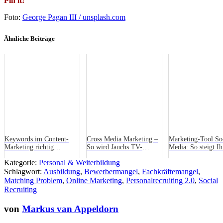
Pin it!
Foto:
George Pagan III / unsplash.com
Ähnliche Beiträge
Keywords im Content-
Cross Media Marketing –
Marketing-Tool So
Marketing richtig
So wird Jauchs TV-
Media: So steigt Ih
einsetzen
Publikum zu Ihrer
Reichweite auf Ins
Kategorie:
Personal & Weiterbildung
Kundschaft
Schlagwort:
Ausbildung
,
Bewerbermangel
,
Fachkräftemangel
,
Matching Problem
,
Online Marketing
,
Personalrecruiting 2.0
,
Social
Recruiting
von
Markus van Appeldorn