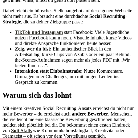
gewinnen willst, musst du genau dort präsent sein.
Dabei reicht ein hübsches Stellenangebot auf der eigenen Webseite
nicht mehr aus. Es braucht eine durchdachte
Social-Recruiting-
Strategie
, die zu deiner Zielgruppe passt:
TikTok und Instagram
statt Facebook: Viele Jugendliche
nutzen Facebook kaum noch. Visuelle Inhalte, kurze Videos
und direkte Ansprache funktionieren heute besser.
Zeig, wer du bist:
Ein authentischer Blick in den
Arbeitsalltag, kurze Clips von Azubis oder ein paar Behind-
the-Scenes-Aufnahmen sagen mehr als jedes PDF mit „Wir
bieten Ihnen …“.
Interaktion statt Einbahnstraße:
Nutze Kommentare,
Umfragen oder Challenges, um mit jungen Leuten ins
Gespräch zu kommen.
Warum sich das lohnt
Mit einem kreativen Social-Recruiting-Ansatz erreichst du nicht nur
mehr Bewerber – du erreichst auch
andere Bewerber
. Menschen,
die vielleicht nie eine klassische Bewerbung geschrieben hätten,
melden sich plötzlich bei dir. Du bekommst einen ersten Eindruck
von
Soft Skills
wie Kommunikationsfähigkeit, Kreativität oder
Teamgeist – oft schon vor dem Vorstellungsgespräch.