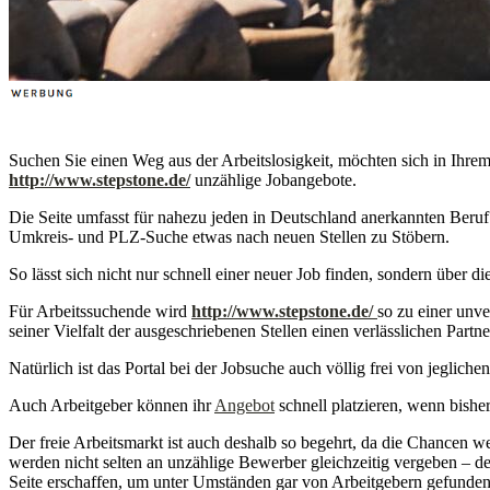
Suchen Sie einen Weg aus der Arbeitslosigkeit, möchten sich in Ihre
http://www.stepstone.de/
unzählige Jobangebote.
Die Seite umfasst für nahezu jeden in Deutschland anerkannten Beruf 
Umkreis- und PLZ-Suche etwas nach neuen Stellen zu Stöbern.
So lässt sich nicht nur schnell einer neuer Job finden, sondern über d
Für Arbeitssuchende wird
http://www.stepstone.de/
so zu einer unve
seiner Vielfalt der ausgeschriebenen Stellen einen verlässlichen Partn
Natürlich ist das Portal bei der Jobsuche auch völlig frei von jegliche
Auch Arbeitgeber können ihr
Angebot
schnell platzieren, wenn bishe
Der freie Arbeitsmarkt ist auch deshalb so begehrt, da die Chancen w
werden nicht selten an unzählige Bewerber gleichzeitig vergeben – d
Seite erschaffen, um unter Umständen gar von Arbeitgebern gefunden 