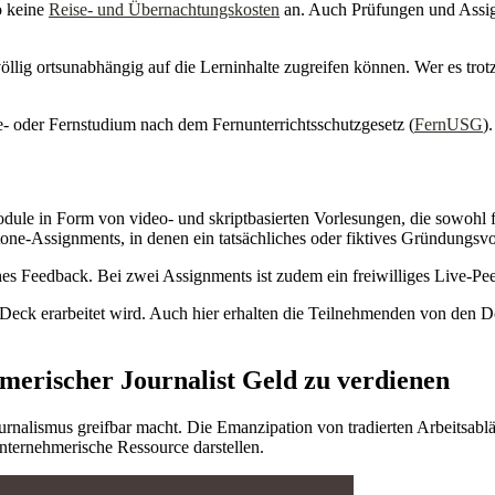
o keine
Reise- und Übernachtungskosten
an. Auch Prüfungen und Assi
öllig ortsunabhängig auf die Lerninhalte zugreifen können. Wer es tro
ine- oder Fernstudium nach dem Fernunterrichtsschutzgesetz (
FernUSG
).
dule in Form von video- und skriptbasierten Vorlesungen, die sowohl 
ne-Assignments, in denen ein tatsächliches oder fiktives Gründungsvorh
ches Feedback. Bei zwei Assignments ist zudem ein freiwilliges Live-P
ck erarbeitet wird. Auch hier erhalten die Teilnehmenden von den Doz
merischer Journalist Geld zu verdienen
rnalismus greifbar macht. Die Emanzipation von tradierten Arbeitsabl
ternehmerische Ressource darstellen.