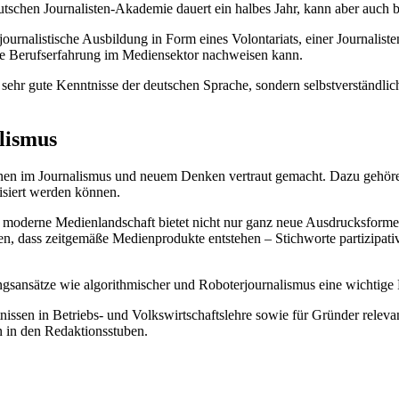
tschen Journalisten-Akademie dauert ein halbes Jahr, kann aber auch be
journalistische Ausbildung in Form eines Volontariats, einer Journalist
re Berufserfahrung im Mediensektor nachweisen kann.
hr gute Kenntnisse der deutschen Sprache, sondern selbstverständlic
lismus
onen im Journalismus und neuem Denken vertraut gemacht. Dazu gehör
isiert werden können.
ie moderne Medienlandschaft bietet nicht nur ganz neue Ausdrucksforme
 dass zeitgemäße Medienprodukte entstehen – Stichworte partizipativ
gsansätze wie algorithmischer und Roboterjournalismus eine wichtige 
issen in Betriebs- und Volkswirtschaftslehre sowie für Gründer relev
gen in den Redaktionsstuben.