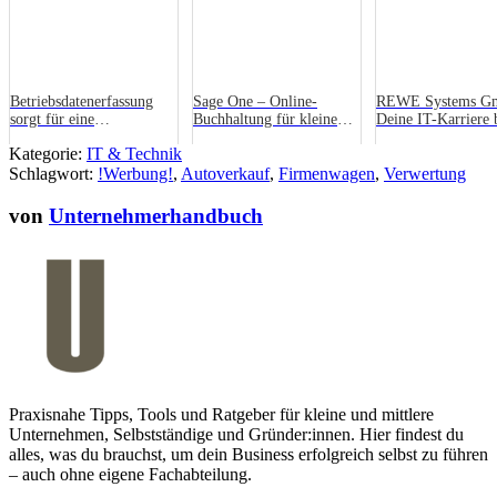
Betriebsdatenerfassung
Sage One – Online-
REWE Systems G
sorgt für eine
Buchhaltung für kleine
Deine IT-Karriere 
Effektivitätssteigerung im
Unternehmen im Test
REWE
Kategorie:
IT & Technik
Unternehmen
Schlagwort:
!Werbung!
,
Autoverkauf
,
Firmenwagen
,
Verwertung
von
Unternehmerhandbuch
Praxisnahe Tipps, Tools und Ratgeber für kleine und mittlere
Unternehmen, Selbstständige und Gründer:innen. Hier findest du
alles, was du brauchst, um dein Business erfolgreich selbst zu führen
– auch ohne eigene Fachabteilung.