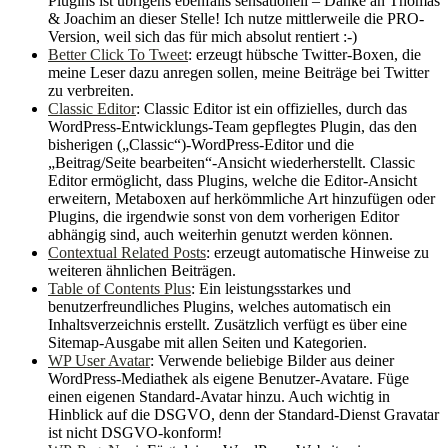
Plugins ist übrigens ebenfalls sensationell – Danke an Thomas
& Joachim an dieser Stelle! Ich nutze mittlerweile die PRO-
Version, weil sich das für mich absolut rentiert :-)
Better Click To Tweet
: erzeugt hübsche Twitter-Boxen, die
meine Leser dazu anregen sollen, meine Beiträge bei Twitter
zu verbreiten.
Classic Editor
: Classic Editor ist ein offizielles, durch das
WordPress-Entwicklungs-Team gepflegtes Plugin, das den
bisherigen („Classic“)-WordPress-Editor und die
„Beitrag/Seite bearbeiten“-Ansicht wiederherstellt. Classic
Editor ermöglicht, dass Plugins, welche die Editor-Ansicht
erweitern, Metaboxen auf herkömmliche Art hinzufügen oder
Plugins, die irgendwie sonst von dem vorherigen Editor
abhängig sind, auch weiterhin genutzt werden können.
Contextual Related Posts
: erzeugt automatische Hinweise zu
weiteren ähnlichen Beiträgen.
Table of Contents Plus
: Ein leistungsstarkes und
benutzerfreundliches Plugins, welches automatisch ein
Inhaltsverzeichnis erstellt. Zusätzlich verfügt es über eine
Sitemap-Ausgabe mit allen Seiten und Kategorien.
WP User Avatar
: Verwende beliebige Bilder aus deiner
WordPress-Mediathek als eigene Benutzer-Avatare. Füge
einen eigenen Standard-Avatar hinzu. Auch wichtig in
Hinblick auf die DSGVO, denn der Standard-Dienst Gravatar
ist nicht DSGVO-konform!