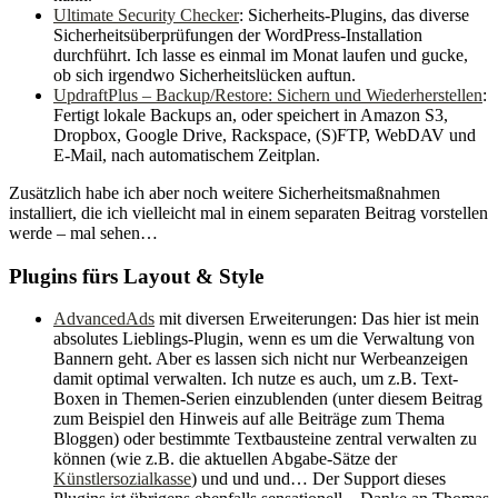
Ultimate Security Checker
: Sicherheits-Plugins, das diverse
Sicherheitsüberprüfungen der WordPress-Installation
durchführt. Ich lasse es einmal im Monat laufen und gucke,
ob sich irgendwo Sicherheitslücken auftun.
UpdraftPlus – Backup/Restore: Sichern und Wiederherstellen
:
Fertigt lokale Backups an, oder speichert in Amazon S3,
Dropbox, Google Drive, Rackspace, (S)FTP, WebDAV und
E-Mail, nach automatischem Zeitplan.
Zusätzlich habe ich aber noch weitere Sicherheitsmaßnahmen
installiert, die ich vielleicht mal in einem separaten Beitrag vorstellen
werde – mal sehen…
Plugins fürs Layout & Style
AdvancedAds
mit diversen Erweiterungen: Das hier ist mein
absolutes Lieblings-Plugin, wenn es um die Verwaltung von
Bannern geht. Aber es lassen sich nicht nur Werbeanzeigen
damit optimal verwalten. Ich nutze es auch, um z.B. Text-
Boxen in Themen-Serien einzublenden (unter diesem Beitrag
zum Beispiel den Hinweis auf alle Beiträge zum Thema
Bloggen) oder bestimmte Textbausteine zentral verwalten zu
können (wie z.B. die aktuellen Abgabe-Sätze der
Künstlersozialkasse
) und und und… Der Support dieses