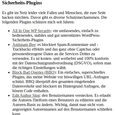
Sicherheits-Plugins
Es gibt im Netz leider viele Fallen und Menschen, die eure Seite
hacken möchten. Davor gibt es diverse Schutzmechanismen. Die
folgenden Plugins schützen mich seit Jahren:
All In One WP Security
: ein umfassendes, einfach zu
bedienendes, stabiles und gut unterstütztes WordPress-
Sicherheits-Plugins
Antispam Bee
: es blockiert Spam-Kommentare und -
Trackbacks effektiv und das ganz ohne Captchas oder
personenbezogene Daten an die Services Dritter zu
versenden. Es ist kosten- und werbefrei und 100% konform
mit der Datenschutzgrundverordnung (DSGVO), sofern man
die richtigen Einstellungen wählt.
Block Bad Queries (BBQ)
: Ein einfaches, superschnelles
Plugins, das meine Website vor böswilligen URL-Anfragen
schützt. BBQ überprüft den gesamten eingehenden
Datenverkehr und blockiert im Hintergrund Anfragen, die
bösem Code enthalten.
Edit Author Slug
: den Benutzernamen verstecken. Es erlaubt
die Autoren-Titelform eines Benutzers zu editieren und die
Autoren-Basis zu ändern. Wichtig, damit man nicht vom
angezeigten Autorennamen auf den Benutzernamen schließen
kann.