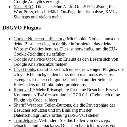
Google Analytics erzeugt.
Yoast SEO
: Die erste echte All-in-One-SEO-Lösung für
WordPress, einschließlich On-Page Inhaltsanalyse, XML-
Sitemaps und vielem mehr.
DSGVO Plugins
Cookie Notice von dFactory
: Mit Cookie Notice kannst du
deine Besucher elegant darüber informieren, dass deine
Website Cookies benutzt. Dies ist notwendig, um die EU-
Cookie-Richtlinie zu erfüllen.
Google Analytics Opt-Out
: Erlaubt es den Lesern sich von
Google Analytics abzumelden.
Local Fonts
: das ist tatsächlich eines der wenigen Plugins, die
ich via FTP hochgeladen habe, denn man muss es selbst
erzeugen. Ist aber echt gut beschrieben auf der Seite des
Entwicklers und funktioniert problemlos.
Remove IP
: Mehr Privatsphäre für deine Besucher. Ersetzt
Kommentar-IP-Adressen durch 127.0.0.1. (Geht auch ohne
Plugin via Code: s.
hier
)
Shariff Wrapper
: Teilen-Buttons, die die Privatsphäre der
Besucher schützen und im Einklang mit der
Datenschutzgrundverordnung (DSGVO) stehen.
Trim Jetpack
: Verhindern Sie das Laden von devicepx-
jetpack.js und jetpack.css. Den Tipp hab ich übrigens von