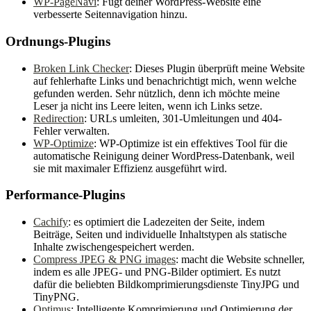
WP-PageNavi
: Fügt deiner WordPress-Website eine
verbesserte Seitennavigation hinzu.
Ordnungs-Plugins
Broken Link Checker
: Dieses Plugin überprüft meine Website
auf fehlerhafte Links und benachrichtigt mich, wenn welche
gefunden werden. Sehr nützlich, denn ich möchte meine
Leser ja nicht ins Leere leiten, wenn ich Links setze.
Redirection
: URLs umleiten, 301-Umleitungen und 404-
Fehler verwalten.
WP-Optimize
: WP-Optimize ist ein effektives Tool für die
automatische Reinigung deiner WordPress-Datenbank, weil
sie mit maximaler Effizienz ausgeführt wird.
Performance-Plugins
Cachify
: es optimiert die Ladezeiten der Seite, indem
Beiträge, Seiten und individuelle Inhaltstypen als statische
Inhalte zwischengespeichert werden.
Compress JPEG & PNG images
: macht die Website schneller,
indem es alle JPEG- und PNG-Bilder optimiert. Es nutzt
dafür die beliebten Bildkomprimierungsdienste TinyJPG und
TinyPNG.
Optimus
: Intelligente Komprimierung und Optimierung der