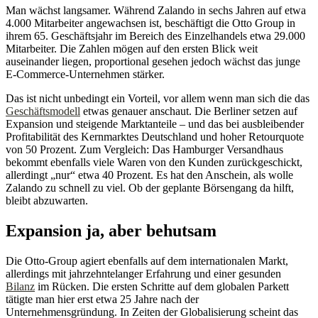
Man wächst langsamer. Während Zalando in sechs Jahren auf etwa
4.000 Mitarbeiter angewachsen ist, beschäftigt die Otto Group in
ihrem 65. Geschäftsjahr im Bereich des Einzelhandels etwa 29.000
Mitarbeiter. Die Zahlen mögen auf den ersten Blick weit
auseinander liegen, proportional gesehen jedoch wächst das junge
E-Commerce-Unternehmen stärker.
Das ist nicht unbedingt ein Vorteil, vor allem wenn man sich die das
Geschäftsmodell
etwas genauer anschaut. Die Berliner setzen auf
Expansion und steigende Marktanteile – und das bei ausbleibender
Profitabilität des Kernmarktes Deutschland und hoher Retourquote
von 50 Prozent. Zum Vergleich: Das Hamburger Versandhaus
bekommt ebenfalls viele Waren von den Kunden zurückgeschickt,
allerdingt „nur“ etwa 40 Prozent. Es hat den Anschein, als wolle
Zalando zu schnell zu viel. Ob der geplante Börsengang da hilft,
bleibt abzuwarten.
Expansion ja, aber behutsam
Die Otto-Group agiert ebenfalls auf dem internationalen Markt,
allerdings mit jahrzehntelanger Erfahrung und einer gesunden
Bilanz
im Rücken. Die ersten Schritte auf dem globalen Parkett
tätigte man hier erst etwa 25 Jahre nach der
Unternehmensgründung. In Zeiten der Globalisierung scheint das