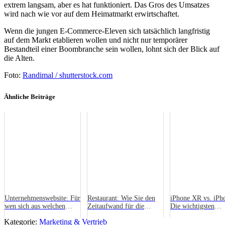
extrem langsam, aber es hat funktioniert. Das Gros des Umsatzes
wird nach wie vor auf dem Heimatmarkt erwirtschaftet.
Wenn die jungen E-Commerce-Eleven sich tatsächlich langfristig
auf dem Markt etablieren wollen und nicht nur temporärer
Bestandteil einer Boombranche sein wollen, lohnt sich der Blick auf
die Alten.
Foto:
Randimal / shutterstock.com
Ähnliche Beiträge
Unternehmenswebsite: Für
Restaurant: Wie Sie den
iPhone XR vs. iPh
wen sich aus welchen
Zeitaufwand für die
Die wichtigsten
Gründen WordPress eignet
Verwaltung reduzieren
Unterschiede im
Kategorie:
Marketing & Vertrieb
Überblick