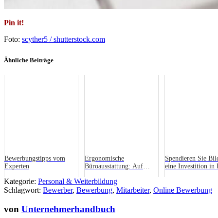
Pin it!
Foto:
scyther5 / shutterstock.com
Ähnliche Beiträge
Bewerbungstipps vom
Ergonomische
Spendieren Sie Bil
Experten
Büroausstattung: Auf
eine Investition in 
Rückenschmerzen gibt’s
Unternehmen
Kategorie:
Personal & Weiterbildung
keinen Kredit!
Schlagwort:
Bewerber
,
Bewerbung
,
Mitarbeiter
,
Online Bewerbung
von
Unternehmerhandbuch