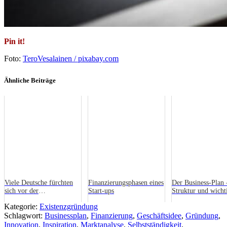
Pin it!
Foto:
TeroVesalainen / pixabay.com
Ähnliche Beiträge
Viele Deutsche fürchten
Finanzierungsphasen eines
Der Business-Plan 
sich vor der
Start-ups
Struktur und wicht
Selbstständigkeit
Fragen (1)
Kategorie:
Existenzgründung
Schlagwort:
Businessplan
,
Finanzierung
,
Geschäftsidee
,
Gründung
,
Innovation
,
Inspiration
,
Marktanalyse
,
Selbstständigkeit
,