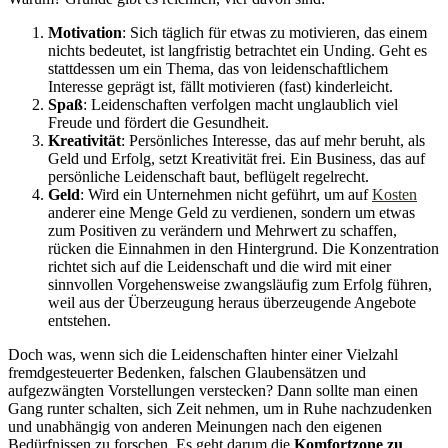
Motivation
: Sich täglich für etwas zu motivieren, das einem
nichts bedeutet, ist langfristig betrachtet ein Unding. Geht es
stattdessen um ein Thema, das von leidenschaftlichem
Interesse geprägt ist, fällt motivieren (fast) kinderleicht.
Spaß
: Leidenschaften verfolgen macht unglaublich viel
Freude und fördert die Gesundheit.
Kreativität
: Persönliches Interesse, das auf mehr beruht, als
Geld und Erfolg, setzt Kreativität frei. Ein Business, das auf
persönliche Leidenschaft baut, beflügelt regelrecht.
Geld
: Wird ein Unternehmen nicht geführt, um auf
Kosten
anderer eine Menge Geld zu verdienen, sondern um etwas
zum Positiven zu verändern und Mehrwert zu schaffen,
rücken die Einnahmen in den Hintergrund. Die Konzentration
richtet sich auf die Leidenschaft und die wird mit einer
sinnvollen Vorgehensweise zwangsläufig zum Erfolg führen,
weil aus der Überzeugung heraus überzeugende Angebote
entstehen.
Doch was, wenn sich die Leidenschaften hinter einer Vielzahl
fremdgesteuerter Bedenken, falschen Glaubensätzen und
aufgezwängten Vorstellungen verstecken? Dann sollte man einen
Gang runter schalten, sich Zeit nehmen, um in Ruhe nachzudenken
und unabhängig von anderen Meinungen nach den eigenen
Bedürfnissen zu forschen. Es geht darum die
Komfortzone zu