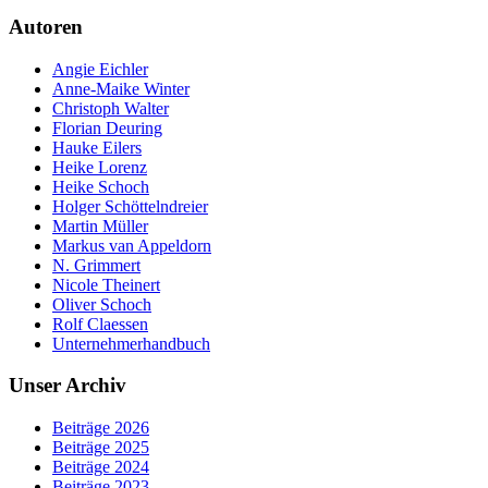
Autoren
Angie Eichler
Anne-Maike Winter
Christoph Walter
Florian Deuring
Hauke Eilers
Heike Lorenz
Heike Schoch
Holger Schöttelndreier
Martin Müller
Markus van Appeldorn
N. Grimmert
Nicole Theinert
Oliver Schoch
Rolf Claessen
Unternehmerhandbuch
Unser Archiv
Beiträge 2026
Beiträge 2025
Beiträge 2024
Beiträge 2023