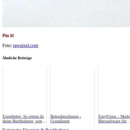
Pin it!
Foto:
rawpixel.com
Ähnliche Beiträge
Eigenbeleg: So rettest du
Belegabrechnung -
EasyFirma – Mode
deine Buchhaltung, wenn
Grundlagen
Bürosoftware für
ein Beleg fehlt
Unternehmen und