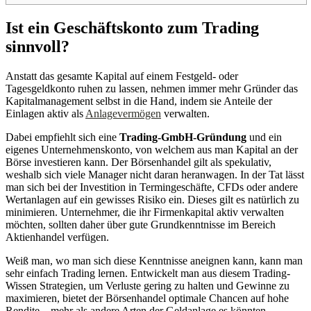
Ist ein Geschäftskonto zum Trading
sinnvoll?
Anstatt das gesamte Kapital auf einem Festgeld- oder
Tagesgeldkonto ruhen zu lassen, nehmen immer mehr Gründer das
Kapitalmanagement selbst in die Hand, indem sie Anteile der
Einlagen aktiv als
Anlagevermögen
verwalten.
Dabei empfiehlt sich eine
Trading-GmbH-Gründung
und ein
eigenes Unternehmenskonto, von welchem aus man Kapital an der
Börse investieren kann. Der Börsenhandel gilt als spekulativ,
weshalb sich viele Manager nicht daran heranwagen. In der Tat lässt
man sich bei der Investition in Termingeschäfte, CFDs oder andere
Wertanlagen auf ein gewisses Risiko ein. Dieses gilt es natürlich zu
minimieren. Unternehmer, die ihr Firmenkapital aktiv verwalten
möchten, sollten daher über gute Grundkenntnisse im Bereich
Aktienhandel verfügen.
Weiß man, wo man sich diese Kenntnisse aneignen kann, kann man
sehr einfach Trading lernen. Entwickelt man aus diesem Trading-
Wissen Strategien, um Verluste gering zu halten und Gewinne zu
maximieren, bietet der Börsenhandel optimale Chancen auf hohe
Rendite – mehr als andere Arten der Geldanlage es könnten.