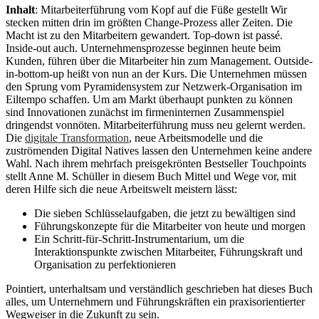
Inhalt
: Mitarbeiterführung vom Kopf auf die Füße gestellt Wir
stecken mitten drin im größten Change-Prozess aller Zeiten. Die
Macht ist zu den Mitarbeitern gewandert. Top-down ist passé.
Inside-out auch. Unternehmensprozesse beginnen heute beim
Kunden, führen über die Mitarbeiter hin zum Management. Outside-
in-bottom-up heißt von nun an der Kurs. Die Unternehmen müssen
den Sprung vom Pyramidensystem zur Netzwerk-Organisation im
Eiltempo schaffen. Um am Markt überhaupt punkten zu können
sind Innovationen zunächst im firmeninternen Zusammenspiel
dringendst vonnöten. Mitarbeiterführung muss neu gelernt werden.
Die
digitale Transformation
, neue Arbeitsmodelle und die
zuströmenden Digital Natives lassen den Unternehmen keine andere
Wahl. Nach ihrem mehrfach preisgekrönten Bestseller Touchpoints
stellt Anne M. Schüller in diesem Buch Mittel und Wege vor, mit
deren Hilfe sich die neue Arbeitswelt meistern lässt:
Die sieben Schlüsselaufgaben, die jetzt zu bewältigen sind
Führungskonzepte für die Mitarbeiter von heute und morgen
Ein Schritt-für-Schritt-Instrumentarium, um die
Interaktionspunkte zwischen Mitarbeiter, Führungskraft und
Organisation zu perfektionieren
Pointiert, unterhaltsam und verständlich geschrieben hat dieses Buch
alles, um Unternehmern und Führungskräften ein praxisorientierter
Wegweiser in die Zukunft zu sein.