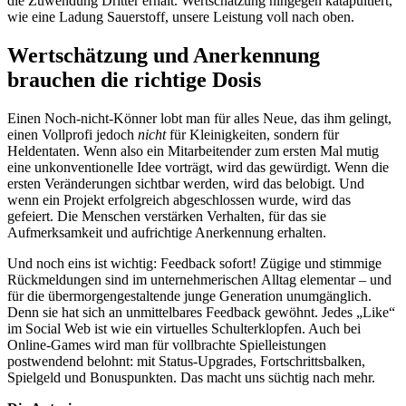
die Zuwendung Dritter erhält. Wertschätzung hingegen katapultiert,
wie eine Ladung Sauerstoff, unsere Leistung voll nach oben.
Wertschätzung und Anerkennung
brauchen die richtige Dosis
Einen Noch-nicht-Könner lobt man für alles Neue, das ihm gelingt,
einen Vollprofi jedoch
nicht
für Kleinigkeiten, sondern für
Heldentaten. Wenn also ein Mitarbeitender zum ersten Mal mutig
eine unkonventionelle Idee vorträgt, wird das gewürdigt. Wenn die
ersten Veränderungen sichtbar werden, wird das belobigt. Und
wenn ein Projekt erfolgreich abgeschlossen wurde, wird das
gefeiert. Die Menschen verstärken Verhalten, für das sie
Aufmerksamkeit und aufrichtige Anerkennung erhalten.
Und noch eins ist wichtig: Feedback sofort! Zügige und stimmige
Rückmeldungen sind im unternehmerischen Alltag elementar – und
für die übermorgengestaltende junge Generation unumgänglich.
Denn sie hat sich an unmittelbares Feedback gewöhnt. Jedes „Like“
im Social Web ist wie ein virtuelles Schulterklopfen. Auch bei
Online-Games wird man für vollbrachte Spielleistungen
postwendend belohnt: mit Status-Upgrades, Fortschrittsbalken,
Spielgeld und Bonuspunkten. Das macht uns süchtig nach mehr.