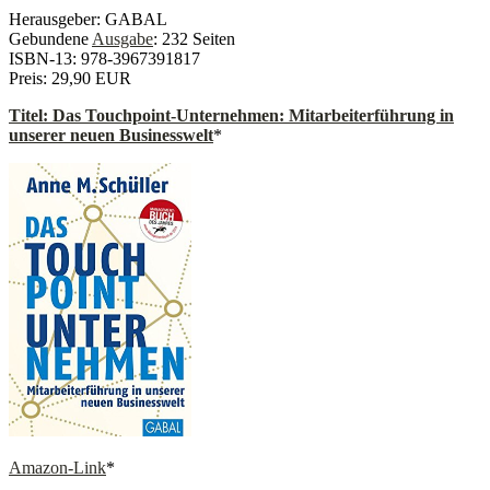
Herausgeber: GABAL
Gebundene
Ausgabe
: 232 Seiten
ISBN-13: 978-3967391817
Preis: 29,90 EUR
Titel:
Das Touchpoint-Unternehmen: Mitarbeiterführung in
unserer neuen Businesswelt
*
Amazon-Link
*