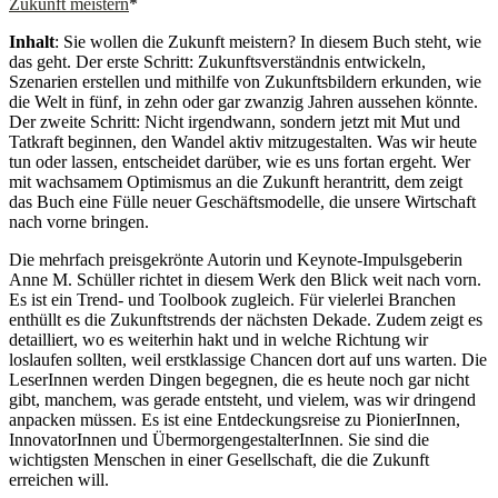
Zukunft meistern
*
Inhalt
: Sie wollen die Zukunft meistern? In diesem Buch steht, wie
das geht. Der erste Schritt: Zukunftsverständnis entwickeln,
Szenarien erstellen und mithilfe von Zukunftsbildern erkunden, wie
die Welt in fünf, in zehn oder gar zwanzig Jahren aussehen könnte.
Der zweite Schritt: Nicht irgendwann, sondern jetzt mit Mut und
Tatkraft beginnen, den Wandel aktiv mitzugestalten. Was wir heute
tun oder lassen, entscheidet darüber, wie es uns fortan ergeht. Wer
mit wachsamem Optimismus an die Zukunft herantritt, dem zeigt
das Buch eine Fülle neuer Geschäftsmodelle, die unsere Wirtschaft
nach vorne bringen.
Die mehrfach preisgekrönte Autorin und Keynote-Impulsgeberin
Anne M. Schüller richtet in diesem Werk den Blick weit nach vorn.
Es ist ein Trend- und Toolbook zugleich. Für vielerlei Branchen
enthüllt es die Zukunftstrends der nächsten Dekade. Zudem zeigt es
detailliert, wo es weiterhin hakt und in welche Richtung wir
loslaufen sollten, weil erstklassige Chancen dort auf uns warten. Die
LeserInnen werden Dingen begegnen, die es heute noch gar nicht
gibt, manchem, was gerade entsteht, und vielem, was wir dringend
anpacken müssen. Es ist eine Entdeckungsreise zu PionierInnen,
InnovatorInnen und ÜbermorgengestalterInnen. Sie sind die
wichtigsten Menschen in einer Gesellschaft, die die Zukunft
erreichen will.