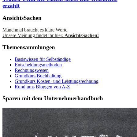
erzählt
AnsichtsSachen
Manchmal braucht es klare Worte.
Unsere Meinung findet ihr hier:
AnsichtsSachen!
Themensammlungen
Basiswissen für Selbständige
Entscheidungsmethoden
Rechnungswesen
Grundkurs Buchhaltung
Grundkurs Kosten- und Leistungsrechnung
Rund ums Bloggen von A-Z
Sparen mit dem Unternehmerhandbuch