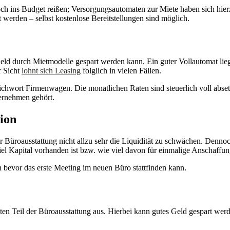
ins Budget reißen; Versorgungsautomaten zur Miete haben sich hierzu 
 werden – selbst kostenlose Bereitstellungen sind möglich.
ld durch Mietmodelle gespart werden kann. Ein guter Vollautomat liegt n
r Sicht
lohnt sich Leasing
folglich in vielen Fällen.
Stichwort Firmenwagen. Die monatlichen Raten sind steuerlich voll abse
ernehmen gehört.
ion
r Büroausstattung nicht allzu sehr die Liquidität zu schwächen. Dennoc
iel Kapital vorhanden ist bzw. wie viel davon für einmalige Anschaffu
h bevor das erste Meeting im neuen Büro stattfinden kann.
 Teil der Büroausstattung aus. Hierbei kann gutes Geld gespart werde