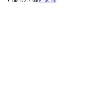
Theme: Zuki von
Elmastudio