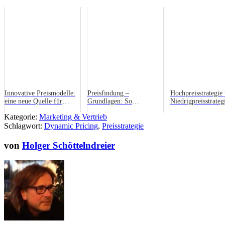
Innovative Preismodelle:
Preisfindung –
Hochpreisstrategie 
eine neue Quelle für
Grundlagen: So
Niedrigpreisstrateg
Wettbewerbsvorteile
entwickelst du Preise, die
Welcher Preis passt
Kategorie:
Marketing & Vertrieb
dein Business tragen
deinem Geschäft?
Schlagwort:
Dynamic Pricing
,
Preisstrategie
von
Holger Schöttelndreier