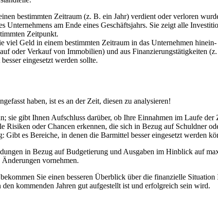
 einen bestimmten Zeitraum (z. B. ein Jahr) verdient oder verloren wur
 Unternehmens am Ende eines Geschäftsjahrs. Sie zeigt alle Investitio
timmten Zeitpunkt.
wie viel Geld in einem bestimmten Zeitraum in das Unternehmen hinein- 
. Kauf oder Verkauf von Immobilien) und aus Finanzierungstätigkeiten 
besser eingesetzt werden sollte.
fasst haben, ist es an der Zeit, diesen zu analysieren!
; sie gibt Ihnen Aufschluss darüber, ob Ihre Einnahmen im Laufe der Z
lle Risiken oder Chancen erkennen, die sich in Bezug auf Schuldner o
 Gibt es Bereiche, in denen die Barmittel besser eingesetzt werden kö
idungen in Bezug auf Budgetierung und Ausgaben im Hinblick auf maxi
nde Änderungen vornehmen.
, bekommen Sie einen besseren Überblick über die finanzielle Situatio
n den kommenden Jahren gut aufgestellt ist und erfolgreich sein wird.