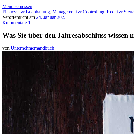
Menü schiessen
Finanzen & Buchhaltung
,
Management & Controlling
,
Recht & Steue
Veröffentlicht am
24. Januar 2023
Kommentare 1
Was Sie über den Jahresabschluss wissen 
von
Unternehmerhandbuch