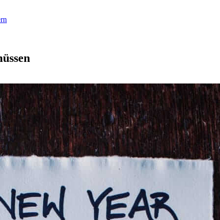
rn
müssen