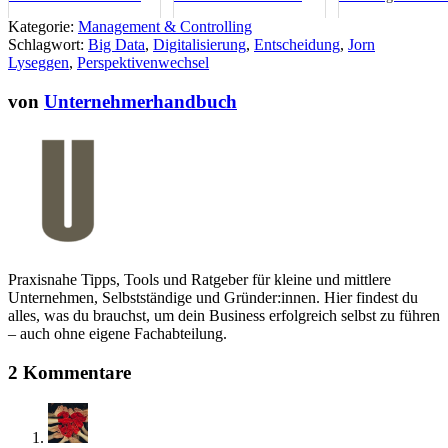
werden und welche Rolle
Technologie trifft auf
wirklich entlasten
Kategorie:
Management & Controlling
KI dabei spielt
Dokumentationspflicht
Schlagwort:
Big Data
,
Digitalisierung
,
Entscheidung
,
Jorn
Lyseggen
,
Perspektivenwechsel
von
Unternehmerhandbuch
Praxisnahe Tipps, Tools und Ratgeber für kleine und mittlere
Unternehmen, Selbstständige und Gründer:innen. Hier findest du
alles, was du brauchst, um dein Business erfolgreich selbst zu führen
– auch ohne eigene Fachabteilung.
2 Kommentare