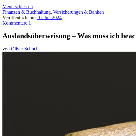
Menü schiessen
Finanzen & Buchhaltung
,
Versicherungen & Banken
Veröffentlicht am
10. Juli 2024
Kommentare 1
Auslandsüberweisung – Was muss ich beac
von
Oliver Schoch