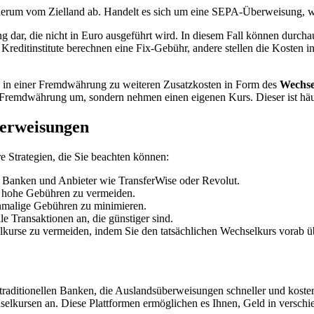
ederum vom Zielland ab. Handelt es sich um eine SEPA-Überweisung,
ng dar, die nicht in Euro ausgeführt wird. In diesem Fall können durch
 Kreditinstitute berechnen eine Fix-Gebühr, andere stellen die Kosten
n in einer Fremdwährung zu weiteren Zusatzkosten in Form des
Wechse
e Fremdwährung um, sondern nehmen einen eigenen Kurs. Dieser ist häuf
berweisungen
 Strategien, die Sie beachten können:
 Banken und Anbieter wie TransferWise oder Revolut.
 hohe Gebühren zu vermeiden.
nmalige Gebühren zu minimieren.
le Transaktionen an, die günstiger sind.
lkurse zu vermeiden, indem Sie den tatsächlichen Wechselkurs vorab ü
zu traditionellen Banken, die Auslandsüberweisungen schneller und kos
elkursen an. Diese Plattformen ermöglichen es Ihnen, Geld in verschi