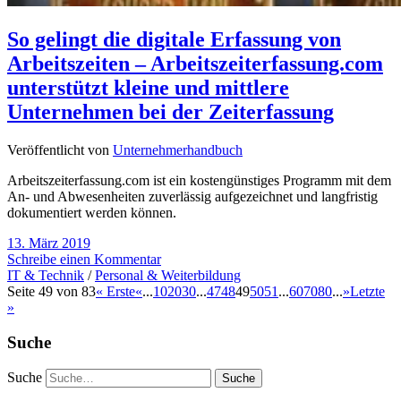
So gelingt die digitale Erfassung von
Arbeitszeiten – Arbeitszeiterfassung.com
unterstützt kleine und mittlere
Unternehmen bei der Zeiterfassung
Veröffentlicht von
Unternehmerhandbuch
Arbeitszeiterfassung.com ist ein kostengünstiges Programm mit dem
An- und Abwesenheiten zuverlässig aufgezeichnet und langfristig
dokumentiert werden können.
13. März 2019
Schreibe einen Kommentar
IT & Technik
/
Personal & Weiterbildung
Seite 49 von 83
« Erste
«
...
10
20
30
...
47
48
49
50
51
...
60
70
80
...
»
Letzte
»
Suche
Suche