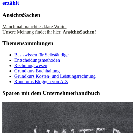
erzählt
AnsichtsSachen
Manchmal braucht es klare Worte.
Unsere Meinung findet ihr hier:
AnsichtsSachen!
Themensammlungen
Basiswissen für Selbständige
Entscheidungsmethoden
Rechnungswesen
Grundkurs Buchhaltung
Grundkurs Kosten- und Leistungsrechnung
Rund ums Bloggen von A-Z
Sparen mit dem Unternehmerhandbuch