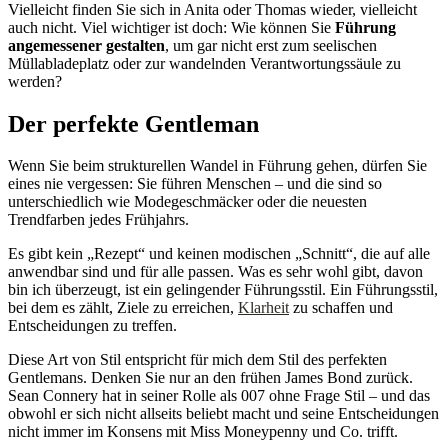
Vielleicht finden Sie sich in Anita oder Thomas wieder, vielleicht
auch nicht. Viel wichtiger ist doch: Wie können Sie
Führung
angemessener gestalten
, um gar nicht erst zum seelischen
Müllabladeplatz oder zur wandelnden Verantwortungssäule zu
werden?
Der perfekte Gentleman
Wenn Sie beim strukturellen Wandel in Führung gehen, dürfen Sie
eines nie vergessen: Sie führen Menschen – und die sind so
unterschiedlich wie Modegeschmäcker oder die neuesten
Trendfarben jedes Frühjahrs.
Es gibt kein „Rezept“ und keinen modischen „Schnitt“, die auf alle
anwendbar sind und für alle passen. Was es sehr wohl gibt, davon
bin ich überzeugt, ist ein gelingender Führungsstil. Ein Führungsstil,
bei dem es zählt, Ziele zu erreichen,
Klarheit
zu schaffen und
Entscheidungen zu treffen.
Diese Art von Stil entspricht für mich dem Stil des perfekten
Gentlemans. Denken Sie nur an den frühen James Bond zurück.
Sean Connery hat in seiner Rolle als 007 ohne Frage Stil – und das
obwohl er sich nicht allseits beliebt macht und seine Entscheidungen
nicht immer im Konsens mit Miss Moneypenny und Co. trifft.