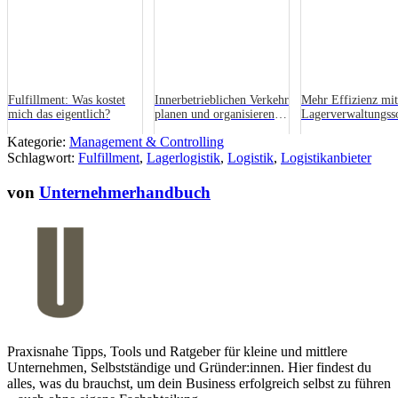
Fulfillment: Was kostet
Innerbetrieblichen Verkehr
Mehr Effizienz mit
mich das eigentlich?
planen und organisieren:
Lagerverwaltungss
Das sind die
Kategorie:
Management & Controlling
Voraussetzungen für den
Schlagwort:
Fulfillment
,
Lagerlogistik
Logistiksta...
,
Logistik
,
Logistikanbieter
von
Unternehmerhandbuch
Praxisnahe Tipps, Tools und Ratgeber für kleine und mittlere
Unternehmen, Selbstständige und Gründer:innen. Hier findest du
alles, was du brauchst, um dein Business erfolgreich selbst zu führen