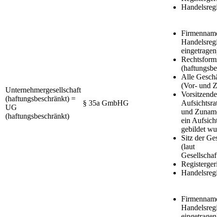
Handelsreg
Firmenname
Handelsregi
eingetragen
Rechtsform
(haftungsbe
Alle Geschä
(Vor- und 
Unternehmergesellschaft
Vorsitzende
(haftungsbeschränkt) =
§ 35a GmbHG
Aufsichtsra
UG
und Zuname
(haftungsbeschränkt)
ein Aufsicht
gebildet wu
Sitz der Ges
(laut
Gesellschaf
Registerger
Handelsreg
Firmenname
Handelsregi
eingetragen