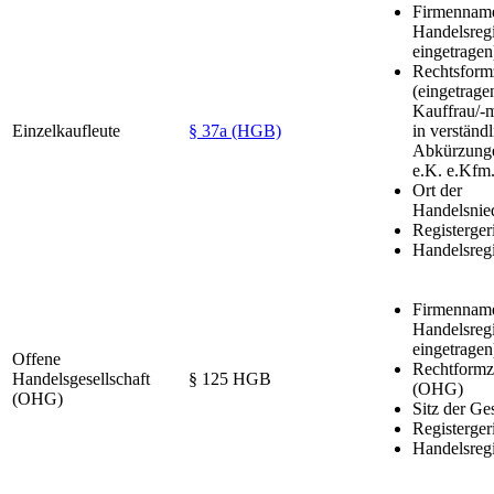
Firmenname
Handelsregi
eingetragen
Rechtsform
(eingetrage
Kauffrau/-
Einzelkaufleute
§ 37a (HGB)
in verständ
Abkürzunge
e.K. e.Kfm.
Ort der
Handelsnie
Registerger
Handelsreg
Firmenname
Handelsregi
eingetragen
Offene
Rechtformz
Handelsgesellschaft
§ 125 HGB
(OHG)
(OHG)
Sitz der Ges
Registerger
Handelsreg