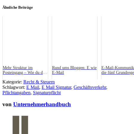
Ähnliche Beiträge
Mehr Struktur im
Rund ums Bloggen: E wie
E-Mail-Kommunika
Posteingang – Wie du dein
E-Mail
die fünf Grundrege
E-Mail-Management
Kategorie:
Recht & Steuern
endlich im Griff hast
Schlagwort:
E Mail
,
E Mail Signatur
,
Geschäftsverkehr
,
Pflichtangaben
,
Signaturpflicht
von
Unternehmerhandbuch