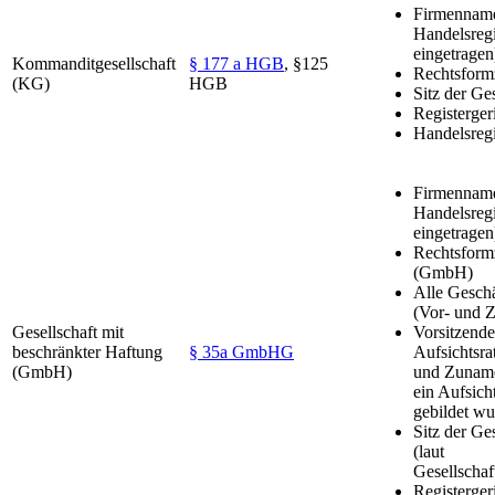
Firmenname
Handelsregi
eingetragen
Kommanditgesellschaft
§ 177 a HGB
, §125
Rechtsform
(KG)
HGB
Sitz der Ges
Registerger
Handelsreg
Firmenname
Handelsregi
eingetragen
Rechtsform
(GmbH)
Alle Geschä
(Vor- und 
Gesellschaft mit
Vorsitzende
beschränkter Haftung
§ 35a GmbHG
Aufsichtsra
(GmbH)
und Zuname
ein Aufsicht
gebildet wu
Sitz der Ges
(laut
Gesellschaf
Registerger