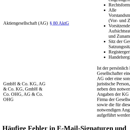
Rechtsform
Alle
Vorstandsmi
(Vor- und 
Aktiengesellschaft (AG)
§ 80 AktG
Vorsitzende
Aufsichtsra
und Zunam
Sitz der Ges
Satzungssit
Registerger
Handelsreg
Ist der persönlich
Gesellschafter e
AG oder eine son
GmbH & Co. KG, AG
juristische Person
& Co. KG, GmbH &
neben den notwe
Co. OHG, AG & Co.
Angaben der KG 
OHG
Firma der Gesells
sowie die für dies
notwendigen Ang
aufgeführt werden
Häufige Fehler in E-Mail-Signaturen und