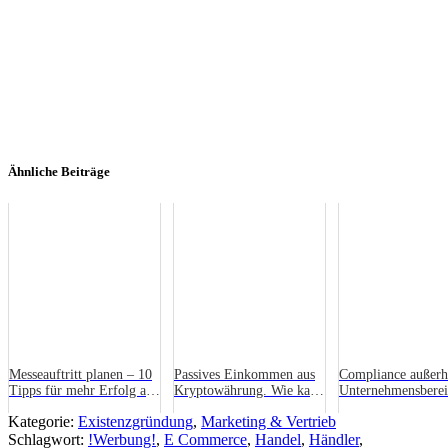
Ähnliche Beiträge
Messeauftritt planen – 10
Passives Einkommen aus
Compliance außerh
Tipps für mehr Erfolg als
Kryptowährung. Wie kann
Unternehmensberei
Aussteller
man unabhängig von
Kategorie:
Existenzgründung
,
Marketing & Vertrieb
Marktschwankungen sein?
Schlagwort:
!Werbung!
,
E Commerce
,
Handel
,
Händler
,